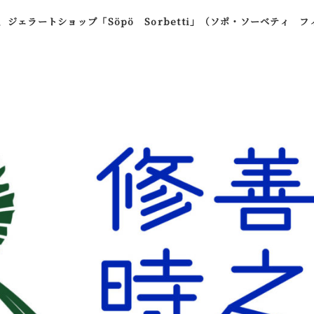
、ジェラートショップ「Söpö Sorbetti」（ソポ・ソーベティ 